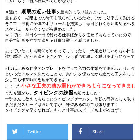
こんにちは！新入社員のてらかなです！

期限の近い仕事
今週は、
を重点的に取り組みました。

量も多く、期限までの時間も限られているため、いかに効率よく動けるか
そこで、最初に全体のボリュームを把握し、毎日どれくらい進めるべきかを
スケジュールを立てながら進めました。

今までは、半日や一日で終わる仕事ばかりを任せてもらっていたので、

自分で計画を立てて進める仕事は難しく感じました。

思っていたよりも時間がかかってしまったり、予定通りにいかない日もあり
試行錯誤しながら進めることで、少しずつ効率よく動けるようになってき
例えば、ある程度テンプレートを作って入力の作業を簡略化したり、今日
といったノルマを決めることで、集中力を保ちながら進める工夫をしました
少しでも作業時間を短縮できるよう、

小さな工夫の積み重ねができるようになってきまし
こうした
タイピングの練習
また今週から、
も始めました！

一勢さんに教えてもらったタイピングゲームを、毎朝の日課として取り入れ
まだまだスピードは遅いですが、練習あるのみで頑張ります！

タイピングが早くなれば、もっと仕事のスピードも上がるはず！
Twitter
Share