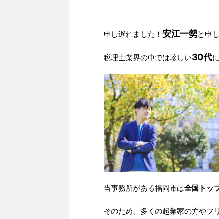
安江一勢
申し遅れました！
と申
30代
税理士業界の中では珍しい
当事務所がある福岡市は
全国トッ
そのため、多くの起業家の方やフ