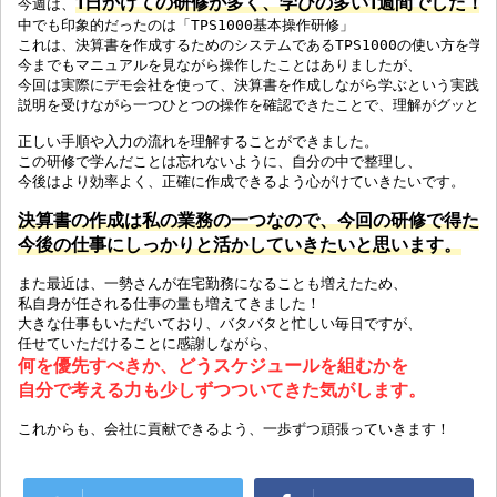
1日かけての研修が多く、学びの多い1週間でした！
今週は、
中でも印象的だったのは「TPS1000基本操作研修」

これは、決算書を作成するためのシステムであるTPS1000の使い方を学ぶ
今までもマニュアルを見ながら操作したことはありましたが、

今回は実際にデモ会社を使って、決算書を作成しながら学ぶという実践的な
説明を受けながら一つひとつの操作を確認できたことで、理解がグッと深ま
正しい手順や入力の流れを理解することができました。

この研修で学んだことは忘れないように、自分の中で整理し、

今後はより効率よく、正確に作成できるよう心がけていきたいです。

決算書の作成は私の業務の一つなので、今回の研修で得た知
今後の仕事にしっかりと活かしていきたいと思います。
また最近は、一勢さんが在宅勤務になることも増えたため、

私自身が任される仕事の量も増えてきました！

大きな仕事もいただいており、バタバタと忙しい毎日ですが、

何を優先すべきか、どうスケジュールを組むかを

これからも、会社に貢献できるよう、一歩ずつ頑張っていきます！