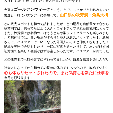
入社して1か月経ちました！新入社員のてらかなです！

ゴールデンウィーク
今週は
ということで、しっかりとお休みをいただ
山口県の秋芳洞・角島大橋・
友達と一緒にバスツアーに参加して、
どの観光スポットも初めて訪れましたが、どの場所も自然豊かで心からリ
秋芳洞では、思ってた以上に大きくライトアップされた鍾乳洞はとっても
また、秋芳洞では名物のごぼううどんや梨ソフトクリームも楽しみました！
元乃隅神社では、赤い鳥居がずらりと並ぶ絶景スポットでした！、鳥居の
さらに、バスツアーで一緒になった外国人の方々と仲良くなりました！

簡単な英語で会話をしたり、一緒に写真を撮ったりして、思いがけず国際的
初対面でも楽しく会話がはずみ楽しかったです。バスツアーが終わった後
どの観光地でも観光客でにぎわってましたが、綺麗な風景を楽しんだり、
心も体もリセットされたので、また気持ちを新たに仕事をに